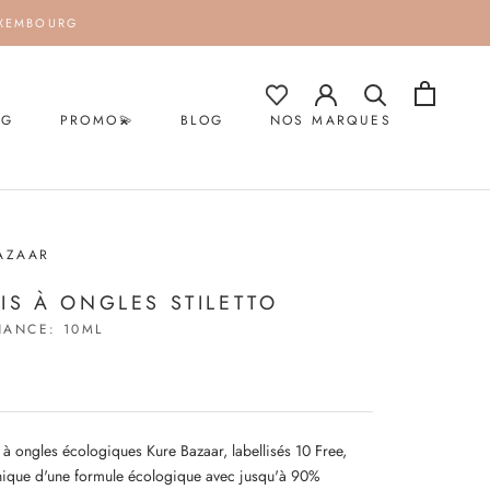
UXEMBOURG
NG
PROMO💫
BLOG
NOS MARQUES
NG
PROMO💫
BLOG
NOS MARQUES
AZAAR
IS À ONGLES STILETTO
NANCE:
10ML
0
 à ongles écologiques Kure Bazaar, labellisés 10 Free,
'éthique d'une formule écologique avec jusqu'à 90%