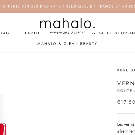
N OFFERTE DÈS 55€ D'ACHAT EN BELGIQUE, EN FRANCE ET AU L
LLAGE
FAMILLE
BIEN-ÊTRE
LE GUIDE SHOPPI
MAHALO & CLEAN BEAUTY
LLAGE
FAMILLE
MAHALO & CLEAN BEAUTY
BIEN-ÊTRE
LE GUIDE SHOPPI
KURE B
VERN
CONTE
€17.5
Les vernis
allient l