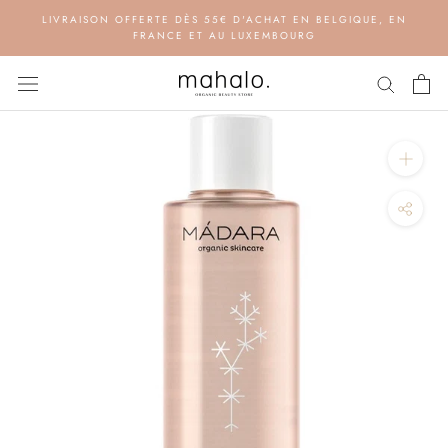
Aller
LIVRAISON OFFERTE DÈS 55€ D'ACHAT EN BELGIQUE, EN
au
FRANCE ET AU LUXEMBOURG
contenu