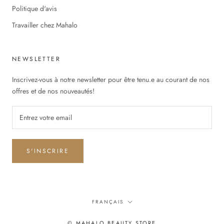
Politique d'avis
Travailler chez Mahalo
NEWSLETTER
Inscrivez-vous à notre newsletter pour être tenu.e au courant de nos
offres et de nos nouveautés!
S'INSCRIRE
Langue
FRANÇAIS
© MAHALO BEAUTY STORE