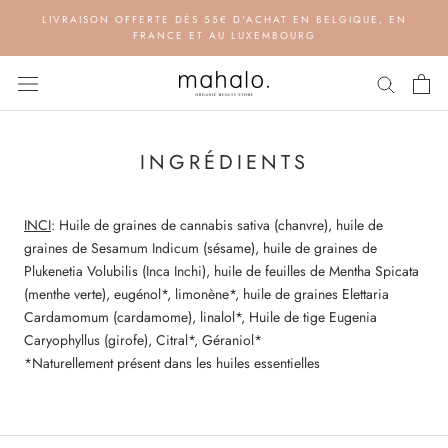
Aller
LIVRAISON OFFERTE DÈS 55€ D'ACHAT EN BELGIQUE, EN
au
FRANCE ET AU LUXEMBOURG
contenu
INGRÉDIENTS
INCI
: Huile de graines de cannabis sativa (chanvre), huile de
graines de Sesamum Indicum (sésame), huile de graines de
Plukenetia Volubilis (Inca Inchi), huile de feuilles de Mentha Spicata
(menthe verte), eugénol*, limonène*, huile de graines Elettaria
Cardamomum (cardamome), linalol*, Huile de tige Eugenia
Caryophyllus (girofe), Citral*, Géraniol*
*Naturellement présent dans les huiles essentielles