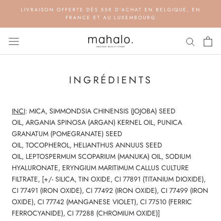
Aller
LIVRAISON OFFERTE DÈS 55€ D'ACHAT EN BELGIQUE, EN
au
FRANCE ET AU LUXEMBOURG
contenu
INGRÉDIENTS
INCI
:
MICA
,
SIMMONDSIA CHINENSIS (JOJOBA) SEED
OIL
,
ARGANIA SPINOSA (ARGAN) KERNEL OIL
,
PUNICA
GRANATUM (POMEGRANATE) SEED
OIL
,
TOCOPHEROL
,
HELIANTHUS ANNUUS SEED
OIL
,
LEPTOSPERMUM SCOPARIUM (MANUKA) OIL
,
SODIUM
HYALURONATE
,
ERYNGIUM MARITIMUM CALLUS CULTURE
FILTRATE
,
[+/- SILICA, TIN OXIDE, CI 77891 (TITANIUM DIOXIDE),
CI 77491 (IRON OXIDE), CI 77492 (IRON OXIDE), CI 77499 (IRON
OXIDE), CI 77742 (MANGANESE VIOLET), CI 77510 (FERRIC
FERROCYANIDE), CI 77288 (CHROMIUM OXIDE)]